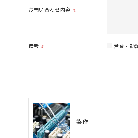
＜個人情報を与えなかった場合に生じる結
お問い合わせ内容
※
必要な情報を頂けない場合は、それに対応
＜個人情報の開示･訂正・削除･利用停止の
当社では、お客様の個人情報の開示･訂正･
備考
営業・勧
※
ご本人である事を確認のうえ、対応させて
個人情報の開示･訂正･削除・利用停止の具
製作