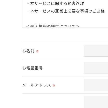
・本サービスに関する顧客管理
・本サービスの運営上必要な事項のご連絡
＜個人情報の提供について＞
当社ではお客様の同意を得た場合または法
取得した個人情報を第三者に提供すること
お名前
※
＜個人情報の委託について＞
当社では、利用目的の達成に必要な範囲に
お電話番号
これらの委託先に対しては個人情報保護契
メールアドレス
※
＜個人情報の安全管理＞
当社では、個人情報の漏洩等がなされない