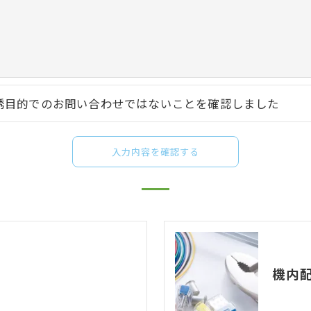
果＞
した当社のサービスをご提供できない場合がございますの
手続について＞
削除・利用停止の手続を定めさせて頂いております。
誘目的でのお問い合わせではないことを確認しました
頂きます。
体的手続きにつきましては、お電話でお問合せ下さい。
機内