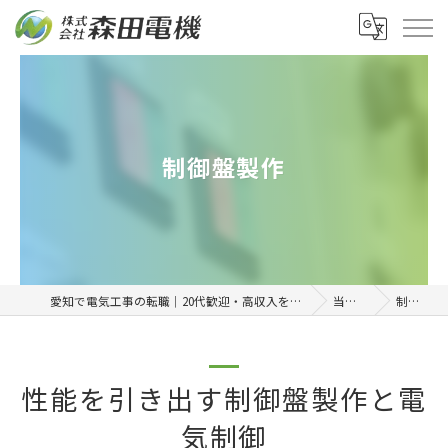
制御盤製作
愛知で電気工事の転職｜20代歓迎・高収入を目指せる正社員求人「株式会社森田電機」
当社の特徴
制御盤製作
性能を引き出す制御盤製作と電
気制御