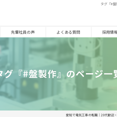
タグ『#盤
先輩社員の声
よくある質問
採用情
タグ『#盤製作』のページ一
愛知で電気工事の転職｜20代歓迎