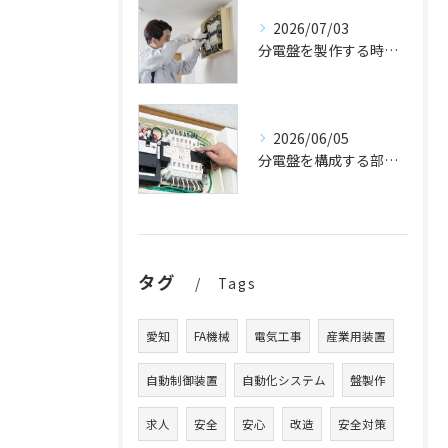
2026/07/03
分電盤を製作する時の流れを解説
2026/06/05
分電盤を構成する部品は？
タグ
Tags
愛知
FA機械
電気工事
産業用装置
自動制御装置
自動化システム
盤製作
求人
安全
安心
改造
安全対策