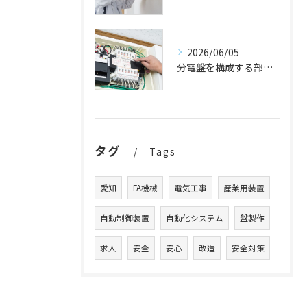
2026/06/05
分電盤を構成する部品は？
タグ
Tags
愛知
FA機械
電気工事
産業用装置
自動制御装置
自動化システム
盤製作
求人
安全
安心
改造
安全対策