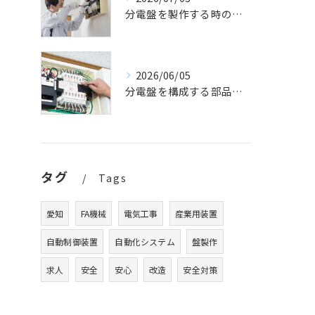
分電盤を製作する時の流れを解説
2026/06/05
分電盤を構成する部品は？
タグ
Tags
愛知
FA機械
電気工事
産業用装置
自動制御装置
自動化システム
盤製作
求人
安全
安心
改造
安全対策